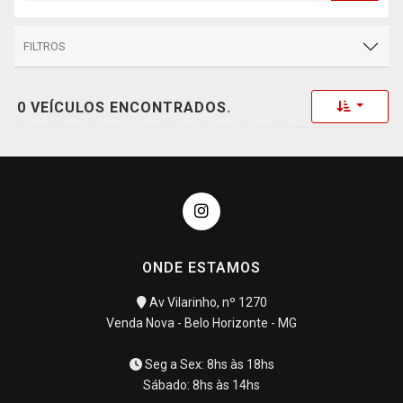
FILTROS
Toggle 
0 VEÍCULOS ENCONTRADOS.
ONDE ESTAMOS
Av Vilarinho, nº 1270
Venda Nova - Belo Horizonte - MG
Seg a Sex: 8hs às 18hs
Sábado: 8hs às 14hs