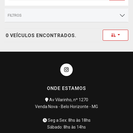
FILTROS
Toggle 
0 VEÍCULOS ENCONTRADOS.
ONDE ESTAMOS
Av Vilarinho, nº 1270
Venda Nova - Belo Horizonte - MG
Seg a Sex: 8hs às 18hs
Sábado: 8hs às 14hs